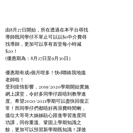
由8月27日開始，所在透過在本平台尋找
導師既同學仔不單止可以以$0中介費尋
找導師，更加可以享有首堂每小時減
$20！
(優惠期為：8月27日至9月30日）
優惠期有成1個月咁多！快d聯絡我地搵
老師啦！
受到疫情影響，2019/2020學期開始實施
網上課堂，令好多同學仔跟唔到教學進
度。希望2020/2021學期可以盡快回復正
常！而同學仔們都唔好再浪費時間喇，
搵位大哥哥大姊姊貼心跟進學習進度同
功課，同你重溫、鞏固上學期知識之
餘，更加可以預習新學期既知識！課後